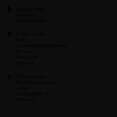
Kauder: Köln
muss ein
Weckruf sein
Stefan Teufel
MdL,
Landtagsabgeordneter
für den
Wahlkreis
Rottweil:
CDU lädt zum
Neujahrsempfang
in die
Stadionhalle in
Rottweil