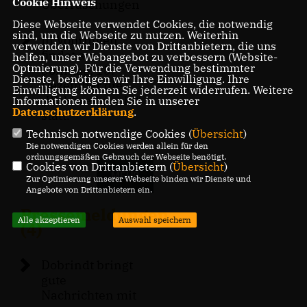
Cookie Hinweis
Überraschungen
Diese Webseite verwendet Cookies, die notwendig
sind, um die Webseite zu nutzen. Weiterhin
In Vöhringen
verwenden wir Dienste von Drittanbietern, die uns
findet am
helfen, unser Webangebot zu verbessern (Website-
Optmierung). Für die Verwendung bestimmter
Sonntag, 15.
Dienste, benötigen wir Ihre Einwilligung. Ihre
Dezember die
Einwilligung können Sie jederzeit widerrufen. Weitere
Waldweihnacht“
Informationen finden Sie in unserer
Datenschutzerklärung
.
statt.
Technisch notwendige Cookies (
Übersicht
)
Die notwendigen Cookies werden allein für den
ordnungsgemäßen Gebrauch der Webseite benötigt.
Cookies von Drittanbietern (
Übersicht
)
MEHR
Zur Optimierung unserer Webseite binden wir Dienste und
Angebote von Drittanbietern ein.
Pressemeldungen
Alle akzeptieren
Auswahl speichern
(4)
Dobrindt bringt
gute
Nachrichten mit