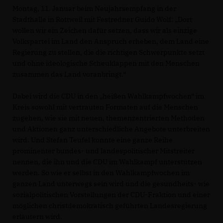
Montag, 11. Januar beim Neujahrsempfang in der
Stadthalle in Rottweil mit Festredner Guido Wolf: „Dort
wollen wir ein Zeichen dafür setzen, dass wir als einzige
Volkspartei im Land den Anspruch erheben, dem Land eine
Regierung zu stellen, die die richtigen Schwerpunkte setzt
und ohne ideologische Scheuklappen mit den Menschen
zusammen das Land voranbringt.“
Dabei wird die CDU in den „heißen Wahlkampfwochen“ im
Kreis sowohl mit vertrauten Formaten auf die Menschen
zugehen, wie sie mit neuen, themenzentrierten Methoden
und Aktionen ganz unterschiedliche Angebote unterbreiten
wird. Und Stefan Teufel konnte eine ganze Reihe
prominenter bundes- und landespolitischer Mitstreiter
nennen, die ihn und die CDU im Wahlkampf unterstützen
werden. So wie er selbst in den Wahlkampfwochen im
ganzen Land unterwegs sein wird und die gesundheits- wie
sozialpolitischen Vorstellungen der CDU-Fraktion und einer
möglichen christdemokratisch geführten Landesregierung
erläutern wird.