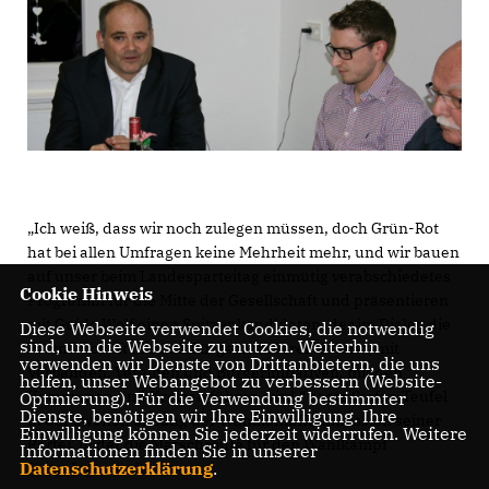
Ich weiß, dass wir noch zulegen müssen, doch Grün-Rot
hat bei allen Umfragen keine Mehrheit mehr, und wir bauen
auf unser beim Landesparteitag einmütig verabschiedetes
Cookie Hinweis
Programm für die Mitte der Gesellschaft und präsentieren
mit Guido Wolf einen Spitzenkandidaten, der im Dialog die
Diese Webseite verwendet Cookies, die notwendig
sind, um die Webseite zu nutzen. Weiterhin
Partnerschaft mit den Bürgern unserer Heimat, mit
verwenden wir Dienste von Drittanbietern, die uns
Verbänden, Vereinen und Bürgerinitiativen, mit den
helfen, unser Webangebot zu verbessern (Website-
Kommunen und Kreisen führen wird,“ sagte Stefan Teufel
Optmierung). Für die Verwendung bestimmter
Dienste, benötigen wir Ihre Einwilligung. Ihre
in der zweiten Sitzung der Wahlkampfkommission seiner
Einwilligung können Sie jederzeit widerrufen. Weitere
Partei, in der die Marschroute für den Wahlkampf
Informationen finden Sie in unserer
Datenschutzerklärung
.
festgelegt wurde.