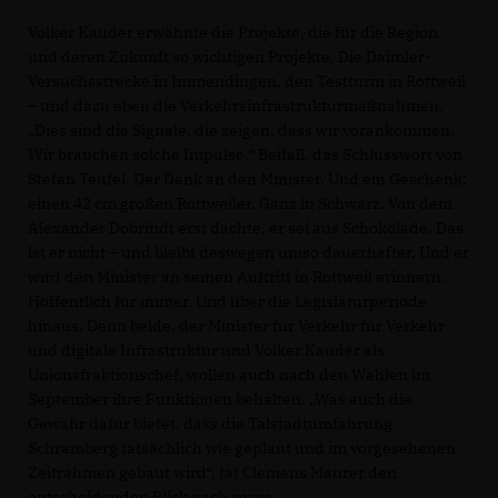
Volker Kauder erwähnte die Projekte, die für die Region
und deren Zukunft so wichtigen Projekte. Die Daimler-
Versuchsstrecke in Immendingen, den Testturm in Rottweil
– und dazu eben die Verkehrsinfrastrukturmaßnahmen.
Dies sind die Signale, die zeigen, dass wir vorankommen.
Wir brauchen solche Impulse.“ Beifall, das Schlusswort von
Stefan Teufel. Der Dank an den Minister. Und ein Geschenk:
einen 42 cm großen Rottweiler. Ganz in Schwarz. Von dem
Alexander Dobrindt erst dachte, er sei aus Schokolade. Das
ist er nicht – und bleibt deswegen umso dauerhafter. Und er
wird den Minister an seinen Auftritt in Rottweil erinnern.
Hoffentlich für immer. Und über die Legislaturperiode
hinaus. Denn beide, der Minister für Verkehr für Verkehr
und digitale Infrastruktur und Volker Kauder als
Unionsfraktionschef, wollen auch nach den Wahlen im
September ihre Funktionen behalten. „Was auch die
Gewähr dafür bietet, dass die Talstadtumfahrung
Schramberg tatsächlich wie geplant und im vorgesehenen
Zeitrahmen gebaut wird“, tat Clemens Maurer den
entscheidenden Blick nach vorne.