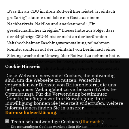
Was Ihr als CDU im Kreis Rottweil hier leistet, ist einfach
großartig“, staunte und lobte ein Gast aus einem
Nachbarkreis. Neidlos und anerkennend: „Ein
gesellschaftliches Ereignis.“ Dieses hatte zur Folge, dass
der 44-jährige CSU-Minister nicht an der berühmten
Veitshöchheimer Faschingsveranstaltung teilnehmen
konnte, sondern auf der Heimfahrt von Berlin nach einer
Sitzungswoche den Umweg über Rottweil zu nehmen hatte.
Dass er gerne gekommen ist, klang glaubhaft; dass er keine
Cookie Hinweis
andere Wahl hatte als die Einladung seines Fraktionschefs
anzunehmen, ebenfalls.
Diese Webseite verwendet Cookies, die notwendig
sind, um die Webseite zu nutzen. Weiterhin
verwenden wir Dienste von Drittanbietern, die uns
Der Neujahrsempfang der CDU im Kreis Rottweil als
helfen, unser Webangebot zu verbessern (Website-
gesellschaftliches Ereignis. Mit vielen kleinen, doch
Optmierung). Für die Verwendung bestimmter
Dienste, benötigen wir Ihre Einwilligung. Ihre
wichtigen Begegnungen am Rande, schon beim Eintreffen,
Einwilligung können Sie jederzeit widerrufen. Weitere
noch mehr beim anschließenden Stehempfang. Bei Brezel,
Informationen finden Sie in unserer
Datenschutzerklärung
.
Sekt und anderem. Alles liebevoll und zuvorkommend
präsentiert und serviert von der Frauen-Union, die unter
Technisch notwendige Cookies (
Übersicht
)
der Regie der stellvertretenden Kreisvorsitzenden Monika
Die notwendigen Cookies werden allein für den