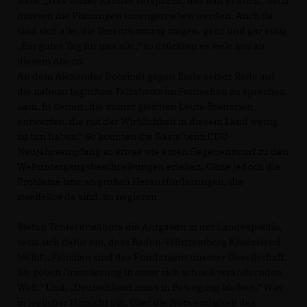
weiß: „Was Volker Kauder verspricht, das hält er auch.“ Jetzt
müssen die Planungen vorangetrieben werden. Auch da
sind sich alle, die Verantwortung tragen, ganz und gar einig.
Ein guter Tag für uns alle,“ so drückten es viele aus an
diesem Abend.
An dem Alexander Dobrindt gegen Ende seiner Rede auf
die nahezu täglichen Talkshows im Fernsehen zu sprechen
kam. In denen „die immer gleichen Leute Szenarien
entwerfen, die mit der Wirklichkeit in diesem Land wenig
zu tun haben.“ So konnten die Gäste beim CDU-
Neujahrsempfang so etwas wie einen Gegenentwurf zu den
Weltuntergangsbeschreibungen erleben. Ohne jedoch die
Probleme bzw. so großen Herausforderungen, die
zweifellos da sind, zu negieren.
Stefan Teufel erwähnte die Aufgaben in der Landespolitik,
setzt sich dafür ein, dass Baden-Württemberg Kinderland
bleibt: „Familien sind das Fundament unserer Gesellschaft.
Sie geben Orientierung in einer sich schnell verändernden
Welt.“ Und: „Deutschland muss in Bewegung bleiben.“ Was
in jeglicher Hinsicht gilt. Über die Notwendigkeit des