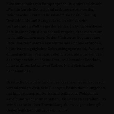
Zusammenhalts von Europa sprach Dr. Andreas Schwab:
Wir dürfen als Deutschland nicht zerrieben werden
zwischen den USA und Russland.“ Die Positionierung
Deutschlands und Europas in einer sich so sehr
verändernden Welt – eine der zentralen Aufgaben dieser
Zeit. In einer Zeit, die so schnell vergeht, dass man kaum
noch mitkommen mag. So der Minister zu Beginn seiner
Rede. Vor zehn Jahren erst wurde das i-phone erfunden,
heute ist es tagtäglicher Gebrauchsgegenstand. „Wenn es
einmal nicht zur Verfügung steht, ist es, als würde ein Teil
des Körpers fehlen.“ Seine Oma, so Alexander Dobrindt,
hatte in ihrem Leben zwei Radios. Nicht gleichzeitig,
nacheinander.
Drastische Beispiele für die irre Rasanz einer sich so rasch
verändernden Welt. Sein Plädoyer: Positiv damit umgehen,
mit Innovationen am Fortschritt teilhaben, Wohlstand,
Arbeit und Wachstum schaffen. Die Chancen ergreifen – so
sein Conclusio einer Entwicklung, die es zu gestalten gilt.
Gegen jeglichen Kulturpessimismus.