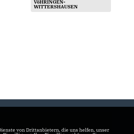
VöHRINGEN-
WITTERSHAUSEN
enste von Drittanbietern, die uns helfen, unser