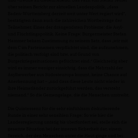
und –freude an diesem Abend. Das Fazit von Stefan Teufel
über seinen Bericht zur aktuellen Landespolitik, „dass
Baden-Württemberg derzeit weit unter Wert regiert wird“,
bestätigten dann auch die zahlreichen Wortbeiträge der
Teilnehmer. Eines der drängendsten Probleme: die Asyl-
und Flüchtlingspolitik. Keine Frage: Bürgermeister Stefan
Hammer bekam Zustimmung zu seinem Satz, dass „wir mit
dem C im Parteinamen verpflichtet sind, die aufzunehmen,
die politisch verfolgt sind bzw. auf Grund von
Bürgerkriegssituationen geflüchtet sind.“ Gleichzeitig aber
wird es immer weniger einsichtig, dass die Mehrzahl der
Asylbewerber aus Südosteuropa kommt, keine Chance auf
Anerkennung hat – „und dass diese Leute nicht wieder in
ihre Heimatländer zurückgeführt werden, das versteht
niemand.“ So die Gemengelage, die die Menschen umtreibt.
Die Quintessenz für die sehr einfühlsam diskutierende
Runde in einer sehr sensiblen Frage: So wie hier die
Landesregierung untätig bis überfordert sei, stelle sich die
gesamte Situation bei der inneren Sicherheit dar, einem
Bereich, der den Menschen unter die Haut ginge und bei