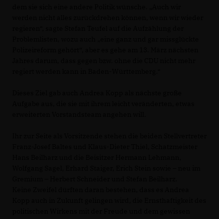
dem sie sich eine andere Politik wünsche. „Auch wir
werden nicht alles zurückdrehen können, wenn wir wieder
regieren“, sagte Stefan Teufel auf die Aufzählung der
Problemlisten, wozu auch „eine ganz und gar missglückte
Polizeireform gehört“, aber es gehe am 13. März nächsten
Jahres darum, dass gegen bzw. ohne die CDU nicht mehr
regiert werden kann in Baden-Württemberg.“
Dieses Ziel gab auch Andrea Kopp als nächste große
Aufgabe aus, die sie mit ihrem leicht veränderten, etwas
erweiterten Vorstandsteam angehen will.
Ihr zur Seite als Vorsitzende stehen die beiden Stellvertreter
Franz-Josef Baltes und Klaus-Dieter Thiel, Schatzmeister
Hans Beilharz und die Beisitzer Hermann Lehmann,
Wolfgang Sagel, Erhard Staiger, Erich Stein sowie – neu im
Gremium – Herbert Schneider und Stefan Beilharz.
Keine Zweifel dürften daran bestehen, dass es Andrea
Kopp auch in Zukunft gelingen wird, die Ernsthaftigkeit des
politischen Wirkens mit der Freude und dem gewissen