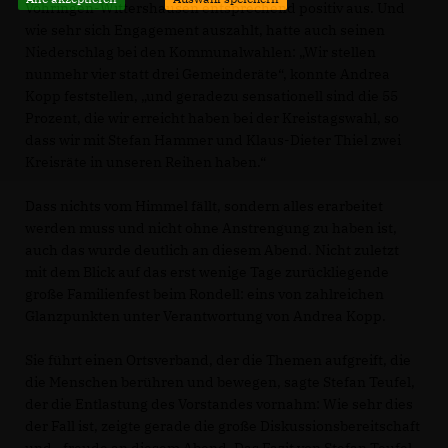
Vöhringen-Wittershausen entsprechend positiv aus. Und
wie sehr sich Engagement auszahlt, hatte auch seinen
Niederschlag bei den Kommunalwahlen: „Wir stellen
nunmehr vier statt drei Gemeinderäte“, konnte Andrea
Kopp feststellen, „und geradezu sensationell sind die 55
Prozent, die wir erreicht haben bei der Kreistagswahl, so
dass wir mit Stefan Hammer und Klaus-Dieter Thiel zwei
Kreisräte in unseren Reihen haben.“
Dass nichts vom Himmel fällt, sondern alles erarbeitet
werden muss und nicht ohne Anstrengung zu haben ist,
auch das wurde deutlich an diesem Abend. Nicht zuletzt
mit dem Blick auf das erst wenige Tage zurückliegende
große Familienfest beim Rondell: eins von zahlreichen
Glanzpunkten unter Verantwortung von Andrea Kopp.
Sie führt einen Ortsverband, der die Themen aufgreift, die
die Menschen berühren und bewegen, sagte Stefan Teufel,
der die Entlastung des Vorstandes vornahm: Wie sehr dies
der Fall ist, zeigte gerade die große Diskussionsbereitschaft