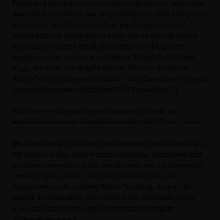
Esprit und des unkonventionellen Vorgehens zu verbinden,
dass der Ortsverband den eingeschlagenen Weg erfolgreich
wird weiter beschreiten können. Auch zusammen mit
Mitgliedern wie Klaus-Dieter Thiel, der an diesem Abend
für seine 25-jährige Mitgliedschaft in der CDU geehrt
werden konnte. Geehrt durch Stefan Teufel und Andrea
Kopp, mit einer von Angela Merkel, Thomas Strobl und
Stefan Teufel signierten Urkunde – und dies einen Tag nach
seinem gelungenen Auftritt im SWR-Fernsehen. (!)
Nicht anwesend sein konnte Johannes Schmid, der
ebenfalls seit einem Vierteljahrhundert der CDU angehört.
Die dreistündige Mitgliederversammlung schließlich zeigte
für Andrea Kopp, „dass wir eine lebendige Partei sind und
hineinwirken wollen in die Gesellschaft und die Gemeinde
voranbringen wollen.“ Auch mit Unterstützung der
Abgeordneten: So sicherte Stefan Teufel zu, dass er den
Antrag der Gemeinde, den Neubau der Turnhalle durch
ELR-Mittel zu fördern, mit Nachdruck in Stuttgart
unterstützen werde.