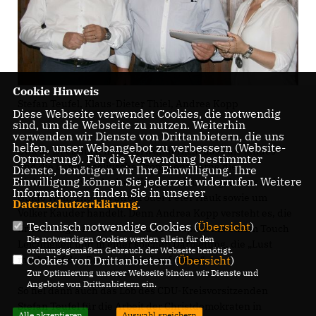
Cookie Hinweis
Stefan Teufel, Klaus-Dieter Thiel, Andrea Kopp
Diese Webseite verwendet Cookies, die notwendig
sind, um die Webseite zu nutzen. Weiterhin
verwenden wir Dienste von Drittanbietern, die uns
helfen, unser Webangebot zu verbessern (Website-
Und so ist es auch nicht verwunderlich, dass die landes-
Optmierung). Für die Verwendung bestimmter
und die bundespolitische Prominenz gerne die
Dienste, benötigen wir Ihre Einwilligung. Ihre
Einwilligung können Sie jederzeit widerrufen. Weitere
Einladungen von Andrea Kopp annimmt: egal ob es sich um
Informationen finden Sie in unserer
Guido Wolf, Thomas Strobl oder Peter Hauk sowie um
Datenschutzerklärung
.
Volker Kauder handelt. Denn Andrea Kopp versteht es, die
Technisch notwendige Cookies (
Übersicht
)
Ernsthaftigkeit der Politik zu verknüpfen mit einem Touch
Die notwendigen Cookies werden allein für den
Leichtigkeit und in einer solchen Darbietung, die „Lust
ordnungsgemäßen Gebrauch der Webseite benötigt.
Cookies von Drittanbietern (
Übersicht
)
macht auf das Dabeisein und auf mehr.“
Zur Optimierung unserer Webseite binden wir Dienste und
Angebote von Drittanbietern ein.
So fiel dann auch das Lob des CDU-Kreisvorsitzenden
Stefan Teufel für die Arbeit der Christdemokraten in
Alle akzeptieren
Auswahl speichern