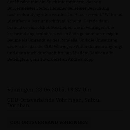
der Musikverein ein Stück interpretierte, das von
Bürgermeister Stefan Hammer bei seiner Begrüßung
nochmals aufgegriffen wurde: „Im Hause vereint.“ Während
draußen“ alles nur noch fragil scheint. Gerade dann
braucht es ein solches Geschehen wie in Vöhringen. Die
kreisrund angeordneten, wie in Stein gehauenen riesigen
Bäume als Umrandung des Rondells. Und die Umsetzung
des Festes, das die CDU Vöhringen-Wittershausen angeregt
und dann auch durchgeführt hat. Mit dem Dank an alle
Beteiligten, ganz zuvörderst an Andrea Kopp
Vöhringen, 28.06.2015, 13:37 Uhr
CDU-Ortsverbände Vöhringen, Sulz u.
Dornhan
CDU ORTSVERBAND VöHRINGEN