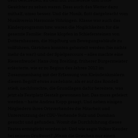
Gesichter zu sehen waren. Dass auch das Wetter dazu
mithalf, umso besser. Und die Musik, flott dargebracht vom
Musikverein Harmonie Vöhringen. Klasse war auch das
Kinderprogramm bzw. waren die Möglichkeiten für die
gesamte Familie: Steine klopfen in Schiefersteinen von
Dotternhausen, die Hüpfburg um Bewegungsabläufe zu
vollführen, Gärtchen konnten gebastelt werden (bis nichts
mehr da war!) und der Spielparcours – alles machte eine
Riesenfreude! Hans-Jörg Breitling, früherer Bürgermeister
erläuterte, wie er zu Beginn des Jahres 2012 im
Zusammenhang mit der Erfassung von Kleindenkmälern
diesen Begriff etwas ausdehnte, als er auf das Rondell
stieß, nachforschte, die Grundlagen dafür bereitete, was
jetzt als Festplatz Gestalt gewonnen hat. Das muss gefeiert
werden – hatte Andrea Kopp gesagt. Und neben einigen
Mitgliedern ihres Ortsverbandes die Mitarbeit und
Unterstützung der CDU-Verbände Sulz und Dornhan
gesucht und gefunden. Womit die Durchführung dieses
Festes ermöglicht worden ist. Und wie sagte Volker Kauder
bei seinem Grußwort? „Wenn die Griechen nur einen