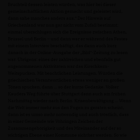
Bruchteil dessen leisten würden, was hier bei dieser
gemeinschaftlichen Aktion gemacht und geleistet wird,
dann sähe manches anders aus.“ Der Hinweis auf
Griechenland war nun gar nicht vom Zufall bestimmt:
einmal überschlugen sich die Ereignisse zwischen Athen,
Brüssel und Berlin – und dann war er während des Festes
mit einem Interview beschäftigt, das dann auch kurz
danach in der Online-Ausgabe der „Bild“-Zeitung zu lesen
war. Übrigens: eines der zahlreichen und ebenfalls gut
angenommenen Aktivitäten war das Kirschkern-
Weitspucken. Mit beachtlichen Leistungen. Würden die
griechischen Verantwortlichen etwas weniger an großen
Tönen spucken, dann … so der kurze Gedanke. Volker
Kauders Weg führte über Stuttgart dann auch am frühen
Nachmittag wieder nach Berlin. Krisenbewältigung … Wenn
die Welt immer mehr aus den Fugen zu geraten scheint,
dann ist es umso mehr notwendig und auch tröstlich, dass
in einer Gemeinde wie Vöhringen Zeichen der
Zusammengehörigkeit und des Miteinander auf der so
wichtigen Ebene einer Kommune sichtbar werden. So wie