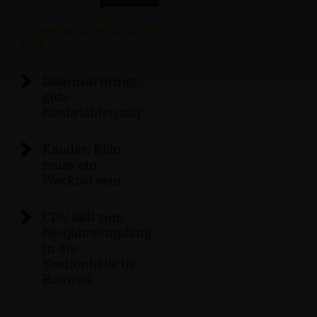
Pressemeldungen
(3)
Dobrindt bringt
gute
Nachrichten mit
Kauder: Köln
muss ein
Weckruf sein
CDU lädt zum
Neujahrsempfang
in die
Stadionhalle in
Rottweil