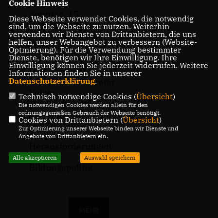
findet am
Cookie Hinweis
Sonntag, 15.
Diese Webseite verwendet Cookies, die notwendig
Dezember die
sind, um die Webseite zu nutzen. Weiterhin
verwenden wir Dienste von Drittanbietern, die uns
Waldweihnacht“
helfen, unser Webangebot zu verbessern (Website-
statt.
Optmierung). Für die Verwendung bestimmter
Dienste, benötigen wir Ihre Einwilligung. Ihre
Einwilligung können Sie jederzeit widerrufen. Weitere
Dialog mit
Informationen finden Sie in unserer
Datenschutzerklärung
.
Kultusstaatssekretär
Volker
Technisch notwendige Cookies (
Übersicht
)
Schebesta und
Die notwendigen Cookies werden allein für den
Fraktionsvize
ordnungsgemäßen Gebrauch der Webseite benötigt.
Cookies von Drittanbietern (
Übersicht
)
Stefan Teufel
Zur Optimierung unserer Webseite binden wir Dienste und
über die
Angebote von Drittanbietern ein.
Herausforderungen
der
Alle akzeptieren
Auswahl speichern
Bildungspolitik
MEHR