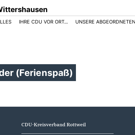
ittershausen
LLES
IHRE CDU VOR ORT...
UNSERE ABGEORDNETE
der (Ferienspaß)
CDU-Kreisverband Rottweil